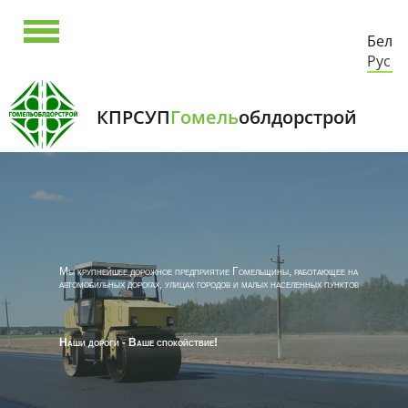
Бел
Рус
КПРСУП
Гомель
облдорстрой
Мы крупнейшее дорожное предприятие Гомельщины, работающее на
автомобильных дорогах, улицах городов и малых населенных пунктов
Наши дороги - Ваше спокойствие!