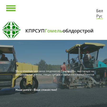
Бел
Рус
КПРСУП
Гомель
облдорстрой
Мы крупнейшее дорожное предприятие Гомельщины, работающее на
автомобильных дорогах, улицах городов и малых населенных пунктов
Наши дороги - Ваше спокойствие!