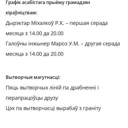
Графік асабістага прыёму грамадзян
кіраўніцтвам:
Дырэктар Міхалкоў Р.К. – першая серада
месяца з 14.00 да 20.00
Галоўны інжынер Мароз У.М. – другая серада
месяца з 14.00 да 20.00
Вытворчыя магутнасці:
Пяць вытворчых ліній па драбненні і
перапрацоўцы друзу
Цэх па вытворчасці вырабаў з граніту