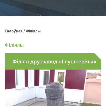
Галоўная
/
Фiлiялы
Фiлiялы
Філіял друззавод «Глушкевічы»