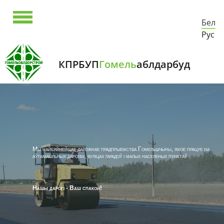
Бел
Рус
КПРБУП
Гомель
аблдарбуд
Мы найбуйнейшае дарожнае прадпрыемства Гомельшчыны, якое працуе на
аўтамабільных дарогах, вуліцах гарадоў і малых населеных пунктаў
Нашы дарогі - Ваш спакой!