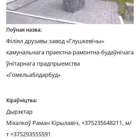
Поўная назва:
Філіял друзавы завод «Глушкевічы»
камунальнага праектна-рамонтна-будаўнічага
ўнітарнага прадпрыемства
«Гомельаблдарбуд»
Кіраўніцтва:
Дырэктар
Міхалкоў Раман Кірылавіч, +375235648211, м/
т +375293555591