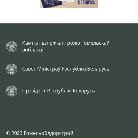
Камітэт дзяржкантролю Гомельскай
вобласці
Савет Міністраў Рэспублікі Беларусь
Прэзідэнт Рэспублікі Беларусь
© 2023 Гомельоблдорстрой