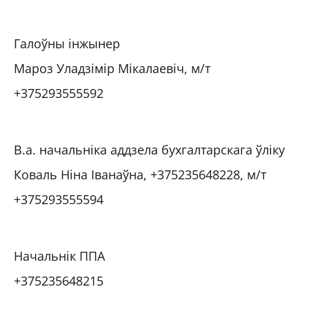
Галоўны інжынер
Мароз Уладзімір Мікалаевіч, м/т
+375293555592
В.а. начальніка аддзела бухгалтарскага ўліку
Коваль Ніна Іванаўна, +375235648228, м/т
+375293555594
Начальнік ППА
+375235648215