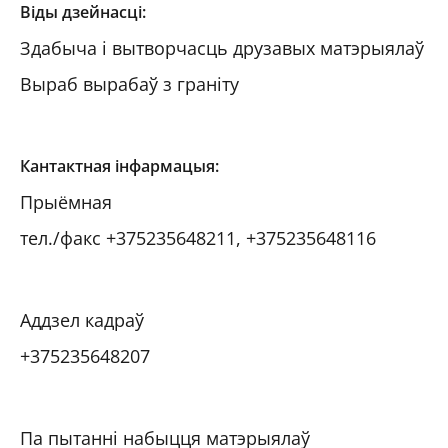
Віды дзейнасці:
Здабыча і вытворчасць друзавых матэрыялаў
Выраб вырабаў з граніту
Кантактная інфармацыя:
Прыёмная
тел./факс +375235648211, +375235648116
Аддзел кадраў
+375235648207
Па пытанні набыцця матэрыялаў